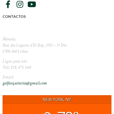
CONTACTOS
Morada:
Rua dos Lagares d’El Rey, 19D – 1º Dto
1700-268 Lisboa
Ligue para nós:
Tel: 218 471 160
Email:
golfarquitectos@gmail.com
NEW YORK, NY