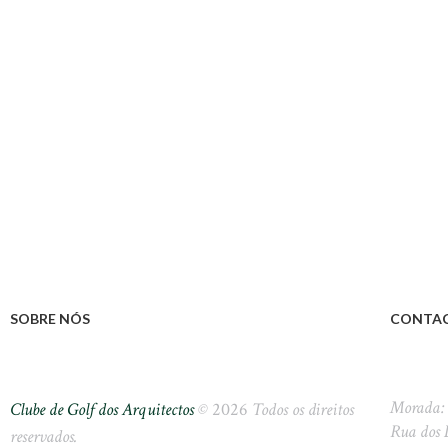
SOBRE NÓS
CONTA
Morada:
Clube de Golf dos Arquitectos
©
2026
Todos os direitos
Rua dos 
reservados.