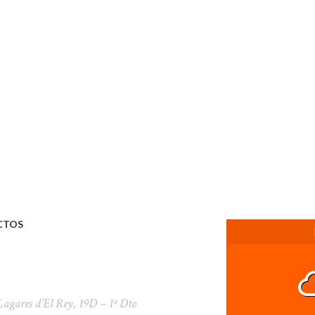
CTOS
Lagares d’El Rey, 19D – 1º Dto