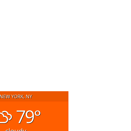
NEW YORK, NY
79°
cloudy