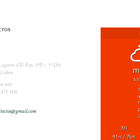
CTOS
Lagares d’El Rey, 19D – 1º Dto
m
 Lisboa
5:
ra nós:
 471 160
itectos@gmail.com
fri
91
/ 75
°F
°F