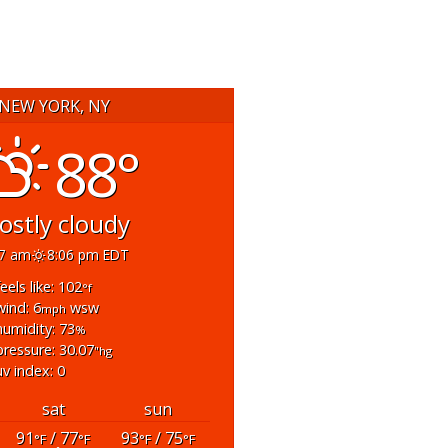
NEW YORK, NY
88°
ostly cloudy
57 am
8:06 pm EDT
feels like: 102
°f
wind: 6
wsw
mph
humidity: 73
%
pressure: 30.07
"hg
uv index: 0
sat
sun
91
/ 77
93
/ 75
°F
°F
°F
°F