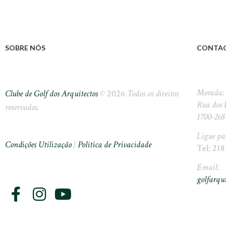
SOBRE NÓS
CONTA
Morada:
Clube de Golf dos Arquitectos
©
2026
Todos os direitos
Rua dos 
reservados.
1700-268
Ligue pa
Condições Utilização
|
Politica de Privacidade
Tel: 218
Email:
golfarqu