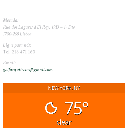
Morada:
Rua dos Lagares d’El Rey, 19D – 1º Dto
1700-268 Lisboa
Ligue para nós:
Tel: 218 471 160
Email:
golfarquitectos@gmail.com
NEW YORK, NY
75°
clear