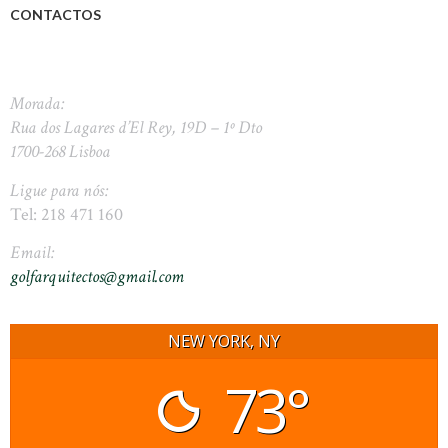
CONTACTOS
Morada:
Rua dos Lagares d’El Rey, 19D – 1º Dto
1700-268 Lisboa
Ligue para nós:
Tel: 218 471 160
Email:
golfarquitectos@gmail.com
NEW YORK, NY
73°