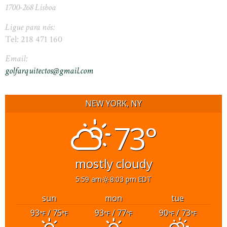
1700-268 Lisboa
Ligue para nós:
Tel: 218 471 160
Email:
golfarquitectos@gmail.com
NEW YORK, NY
73°
mostly cloudy
5:59 am
8:03 pm EDT
sun
mon
tue
93
/ 75
93
/ 77
90
/ 73
°F
°F
°F
°F
°F
°F