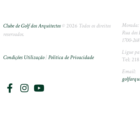
Morada:
Clube de Golf dos Arquitectos
©
2026
Todos os direitos
Rua dos 
reservados.
1700-268
Ligue pa
Condições Utilização
|
Politica de Privacidade
Tel: 218
Email:
golfarqu