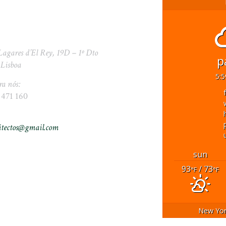
Lagares d’El Rey, 19D – 1º Dto
p
 Lisboa
5:
ra nós:
 471 160
itectos@gmail.com
sun
93
/ 73
°F
°F
New Yor