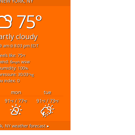
NEW YORK, NY
75°
artly cloudy
59 am
8:03 pm EDT
feels like: 75
°f
wind: 6
wsw
mph
humidity: 100
%
pressure: 30.03
"hg
uv index: 0
mon
tue
91
/ 77
91
/ 73
°F
°F
°F
°F
k, NY
weather forecast ▸